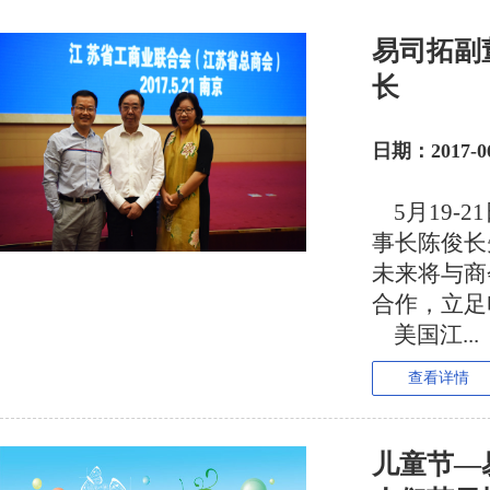
易司拓副
长
日期：2017-06
5月19-
事长陈俊长
未来将与商
合作，立足
美国江...
查看详情
儿童节—