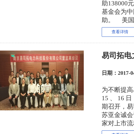
助1380
基金会为中
助。 美国中
查看详情
易司拓电
日期：2017-04
为不断提高易
15 、 
期召开，易
苏亚金诚会
家对上市流