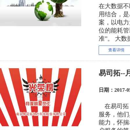
在大数据不
用结合，是
案，以电力
位的能耗管
准”。 大数
查看详情
易司拓-
日期：2017-05
在易司拓
服务，他们
能力，怀揣