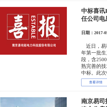
中标喜讯
任公司电
日期：2017-05
近日，易司
年第一批生
段，含25
熟完善的技
中标。此次中
查看详情
南京易司