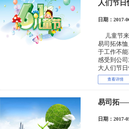
人们节日
日期：2017-06
儿童节来
易司拓体恤
于工作不能
感受到公司
大人们节日快
查看详情
易司拓—
日期：2017-05