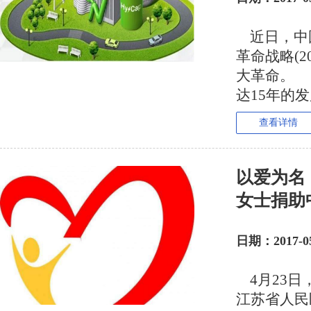
近日，中
革命战略(2
大革命。 
达15年的
查看详情
以爱为名
女士捐助
日期：2017-05
4月23日
江苏省人民