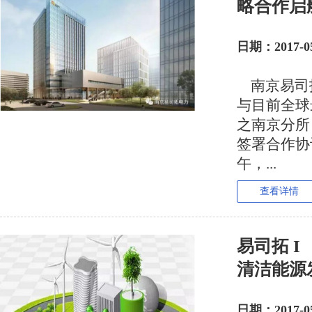
略合作启
日期：2017-05
南京易司拓
与目前全球
之南京分所
签署合作协
午，...
查看详情
易司拓 I
清洁能源
日期：2017-05